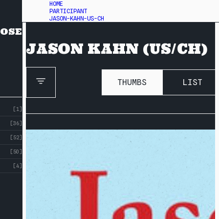
HOME
PARTICIPANT
JASON-KAHN-US-CH
OSE
JASON KAHN (US/CH)
THUMBS
LIST
[1]
[36]
[52]
[50]
[4]