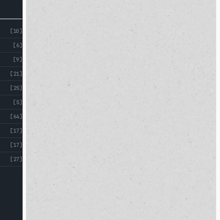
[10]
[6]
[9]
[21]
[25]
[5]
[64]
[17]
[17]
[27]