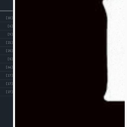
[10]
[6]
[9]
[21]
[25]
[5]
[64]
[17]
[17]
[27]