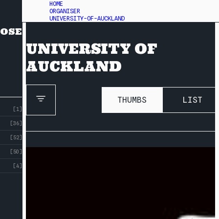
HOME
ORGANISER
UNIVERSITY-OF-AUCKLAND
OSE
UNIVERSITY OF
AUCKLAND
THUMBS
LIST
[1]
[36]
[52]
[50]
[4]