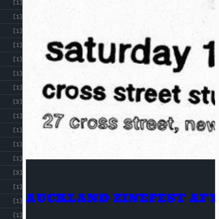
[1]
[1]
[1]
[1]
[1]
[1]
[1]
[3]
[1]
[1]
[1]
[1]
[3]
[1]
AUCKLAND ZINEFEST AF
[1]
[1]