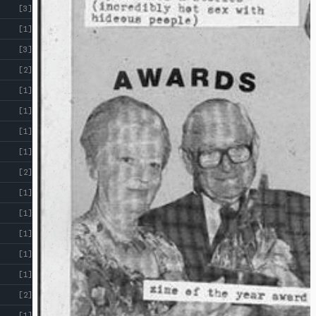
[3]
[1]
[3]
[2]
[1]
[1]
[1]
[1]
[2]
[1]
[1]
[1]
[1]
[1]
[2]
[1]