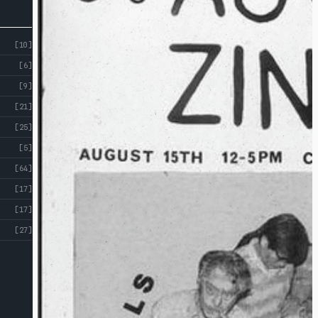
[10]
[6]
[9]
[21]
[25]
[5]
[64]
[17]
[17]
[27]