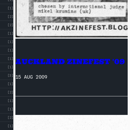
[1]
[2]
[2]
[1]
[1]
[1]
[1]
AUCKLAND ZINEFEST '09
[1]
[3]
15 AUG 2009
[1]
[2]
[1]
[1]
[2]
[1]